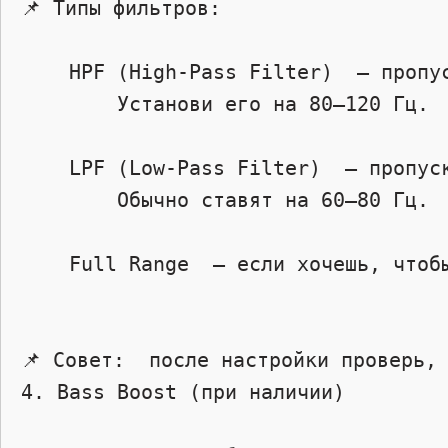
📌 Типы фильтров:  

    HPF (High-Pass Filter)  – пропускает высокие частоты (для динамиков в дверях).

        Установи его на 80–120 Гц.

    LPF (Low-Pass Filter)  – пропускает низкие частоты (для сабвуфера).

        Обычно ставят на 60–80 Гц.

    Full Range  – если хочешь, чтобы усилитель работал на всех частотах (например, на передние колонки).

📌 Совет:  после настройки проверь, 
4. Bass Boost (при наличии) 
