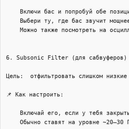
    Включи бас и попробуй обе позиции (0° и 180°).

    Выбери ту, где бас звучит мощнее и чище.

    Можно также посмотреть на осциллограф или просто на слух.

6. Subsonic Filter (для сабвуферов) 
Цель:  отфильтровать слишком низкие
📌 Как настроить:  

    Включай его, если у тебя закрытый ящик или корпус с фазоинвертором.

    Обычно ставят на уровне ~20–30 Гц.
