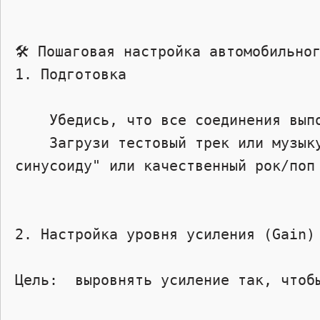
🛠️ Пошаговая настройка автомобильног
1. Подготовка 

    Убедись, что все соединения выполнены правильно: питание, масса, RCA-кабели, динамики.

    Загрузи тестовый трек или музыку с широким диапазоном частот (рекомендуется использовать "тестовую 
синусоиду" или качественный рок/поп 
2. Настройка уровня усиления (Gain) 
Цель:  выровнять усиление так, чтобы