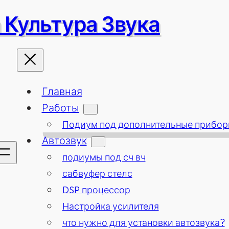
 Культура Звука
Главная
Работы
Подиум под дополнительные прибо
Автозвук
подиумы под сч вч
сабвуфер стелс
DSP процессор
Настройка усилителя
что нужно для установки автозвука?