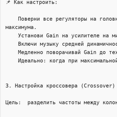
📌 Как настроить:  

    Поверни все регуляторы на головном устройстве (эквалайзер, громкость, линейные выходы) на 75–80% от 
максимума.

    Установи Gain на усилителе на минимум.

    Включи музыку средней динамичности (не бит с одной частотой).

    Медленно поворачивай Gain до тех пор, пока не услышишь искажения — потом чуть верни назад.

    Идеально: когда при максимальной громкости магнитолы звук чистый, без хрипов и клиппинга.

3. Настройка кроссовера (Crossover) 
Цель:  разделить частоты между колон