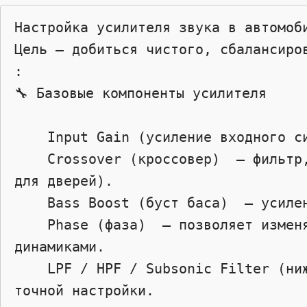
Настройка усилителя звука в автомоб
Цель — добиться чистого, сбалансиро
: 

🔧 Базовые компоненты усилителя 

    Input Gain (усиление входного сигнала)  – регулирует уровень сигнала, который подается на усилитель.

    Crossover (кроссовер)  – фильтр, разделяющий частоты между динамиками (например: НЧ для сабвуфера, СЧ/ВЧ 
для дверей).

    Bass Boost (буст баса)  – усиление низких частот (обычно не более +6–+12 дБ).

    Phase (фаза)  – позволяет изменять фазу (0° или 180°), чтобы согласовать работу сабвуфера с остальными 
динамиками.

    LPF / HPF / Subsonic Filter (нижние/верхние частоты, субсонический фильтр)  – дополнительные фильтры для 
точной настройки.
