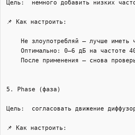
Цель:  немного добавить низких часто
📌 Как настроить:  

    Не злоупотребляй — лучше иметь чистый бас, чем грязный.

    Оптимально: 0–6 дБ на частоте 40–50 Гц.

    После применения — снова проверь искажения.

5. Phase (фаза) 

Цель:  согласовать движение диффузор
📌 Как настроить:  
